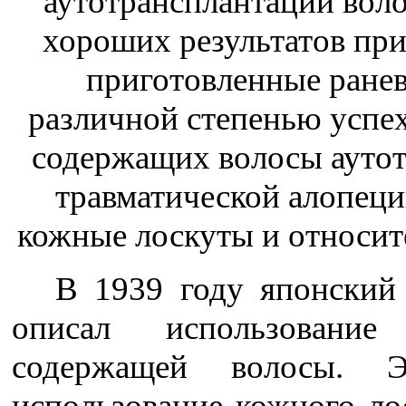
аутотрансплантации воло
хороших результатов при
приготов­ленные ранев
различной степенью успе
содержащих волосы аутот
травматической алопеци
кожные лос­куты и относи
В 1939 году японский 
описал использование 
содержащей воло­сы. Э
использование кожного ло